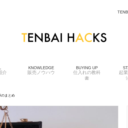
TENB
L
KNOWLEDGE
BUYING UP
ST
紹介
販売ノウハウ
仕入れの教科
起業
書
事のまとめ