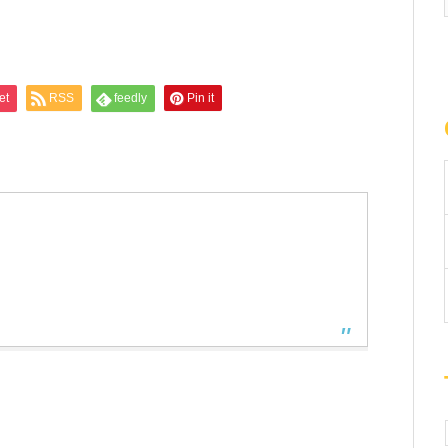
et
RSS
feedly
Pin it