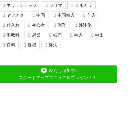
ネットショップ
フリマ
メルカリ
ヤフオク
中国
中国輸入
仕入
仕入れ
初心者
副業
外注化
手数料
起業
転売
輸入
輸出
送料
逮捕
違法
友だち追加で
スタートアップマニュアルプレゼント！