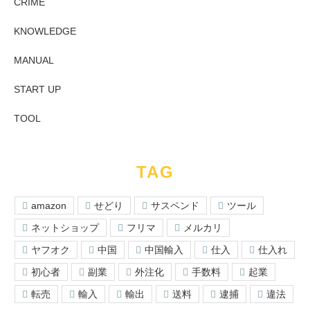
CRIME
KNOWLEDGE
MANUAL
START UP
TOOL
TAG
amazon
せどり
サスペンド
ツール
ネットショップ
フリマ
メルカリ
ヤフオク
中国
中国輸入
仕入
仕入れ
初心者
副業
外注化
手数料
起業
転売
輸入
輸出
送料
逮捕
違法