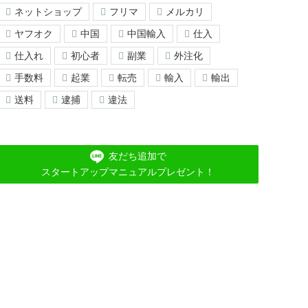
ネットショップ
フリマ
メルカリ
ヤフオク
中国
中国輸入
仕入
仕入れ
初心者
副業
外注化
手数料
起業
転売
輸入
輸出
送料
逮捕
違法
友だち追加で
スタートアップマニュアルプレゼント！