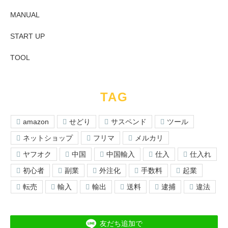
MANUAL
START UP
TOOL
TAG
amazon
せどり
サスペンド
ツール
ネットショップ
フリマ
メルカリ
ヤフオク
中国
中国輸入
仕入
仕入れ
初心者
副業
外注化
手数料
起業
転売
輸入
輸出
送料
逮捕
違法
友だち追加で