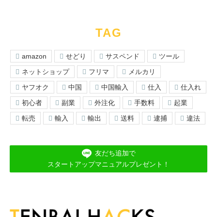
TAG
amazon
せどり
サスペンド
ツール
ネットショップ
フリマ
メルカリ
ヤフオク
中国
中国輸入
仕入
仕入れ
初心者
副業
外注化
手数料
起業
転売
輸入
輸出
送料
逮捕
違法
友だち追加で
スタートアップマニュアルプレゼント！