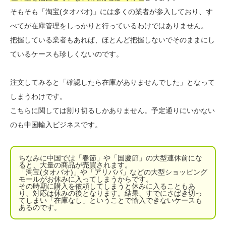
そもそも「淘宝(タオバオ)」には多くの業者が参入しており、す
べてが在庫管理をしっかりと行っているわけではありません。
把握している業者もあれば、ほとんど把握しないでそのままにし
ているケースも珍しくないのです。
注文してみると「確認したら在庫がありませんでした」となって
しまうわけです。
こちらに関しては割り切るしかありません。予定通りにいかない
のも中国輸入ビジネスです。
ちなみに中国では「春節」や「国慶節」の大型連休前にな
ると、大量の商品が売買されます。
「淘宝(タオバオ)」や「アリババ」などの大型ショッピング
モールがお休みに入ってしまうからです。
その時期に購入を依頼してしまうと休みに入ることもあ
り、対応は休みの後となります。結果、すでにさばき切っ
てしまい「在庫なし」ということで輸入できないケースも
あるのです。