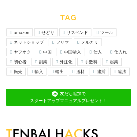
TAG
amazon
せどり
サスペンド
ツール
ネットショップ
フリマ
メルカリ
ヤフオク
中国
中国輸入
仕入
仕入れ
初心者
副業
外注化
手数料
起業
転売
輸入
輸出
送料
逮捕
違法
友だち追加で
スタートアップマニュアルプレゼント！