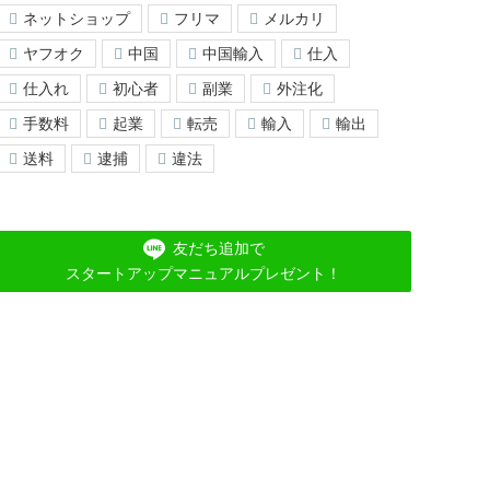
ネットショップ
フリマ
メルカリ
ヤフオク
中国
中国輸入
仕入
仕入れ
初心者
副業
外注化
手数料
起業
転売
輸入
輸出
送料
逮捕
違法
友だち追加で
スタートアップマニュアルプレゼント！