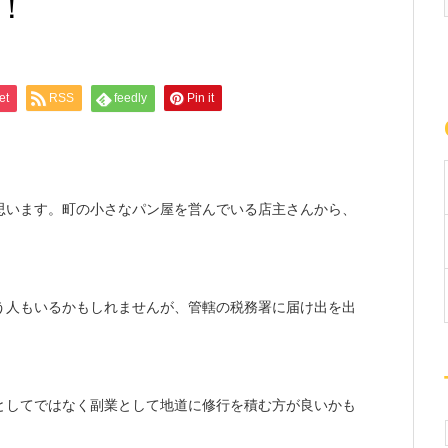
！
et
RSS
feedly
Pin it
思います。町の小さなパン屋を営んでいる店主さんから、
う人もいるかもしれませんが、管轄の税務署に届け出を出
。
としてではなく副業として地道に修行を積む方が良いかも