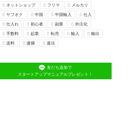
ネットショップ
フリマ
メルカリ
ヤフオク
中国
中国輸入
仕入
仕入れ
初心者
副業
外注化
手数料
起業
転売
輸入
輸出
送料
逮捕
違法
友だち追加で
スタートアップマニュアルプレゼント！