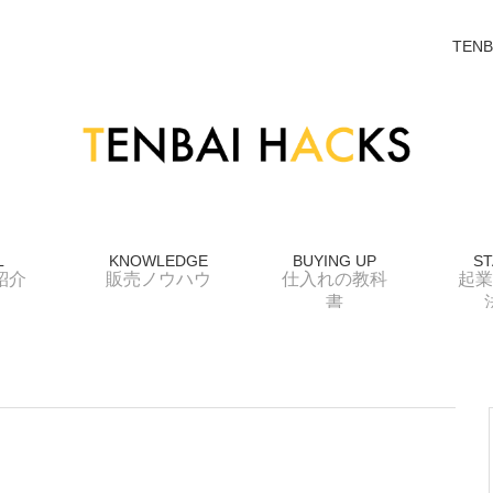
TENB
L
KNOWLEDGE
BUYING UP
ST
紹介
販売ノウハウ
仕入れの教科
起業
書