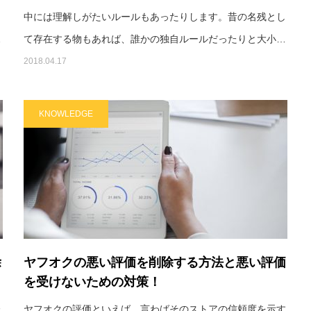
、
中には理解しがたいルールもあったりします。昔の名残とし
…
て存在する物もあれば、誰かの独自ルールだったりと大小…
2018.04.17
KNOWLEDGE
除
ヤフオクの悪い評価を削除する方法と悪い評価
を受けないための対策！
た
ヤフオクの評価といえば、言わばそのストアの信頼度を示す