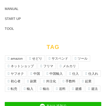
MANUAL
START UP
TOOL
TAG
amazon
せどり
サスペンド
ツール
ネットショップ
フリマ
メルカリ
ヤフオク
中国
中国輸入
仕入
仕入れ
初心者
副業
外注化
手数料
起業
転売
輸入
輸出
送料
逮捕
違法
友だち追加で